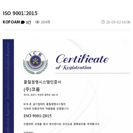
ISO 9001:2015
KOFOAM
204회
23-03-02 16:06
0건