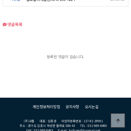
댓글목록
등록된 댓글이 없습니다.
개인정보처리방침
공지사항
오시는길
(주)코폼
대표 : 임종권
사업자등록번호 : 137-81-29991
주소 : 경기도 김포시 하성면 월하로 586-43
TEL : 031-989-8480
FAX : 031-989-8483
E-mail : kofoam@hanmail.net